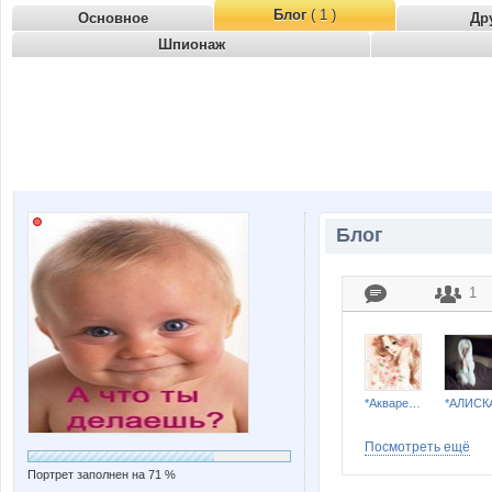
Блог
( 1 )
Основное
Др
Шпионаж
Блог
1
*Акварель*
*АЛИСК
Посмотреть ещё
Портрет заполнен на 71 %