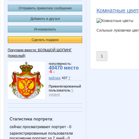
c*a*l*i*p*s*o
irina26
Отправить приватное сообщение
Комнатные цве
Добавить в друзья
Игнорировать
Сильные луковички цвет
Алиса Селезнёва
АХ!(мыло ручно
Сделать подарок
Покупаем вместе: БОЛЬШОЙ ШОПИНГ
(взрослый)
1
Тепло
популярность:
40470 место
-5 ↓
рейтинг
437
?
Привилегированный
пользователь
5
уровня
Статистика портрета:
сейчас просматривают портрет - 0
зарегистрированные пользователи
посетившие портрет за 7 дней - 0