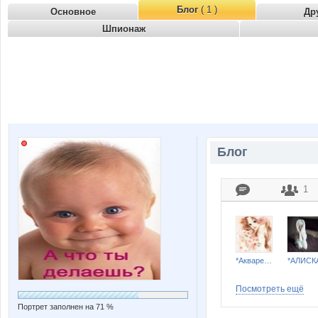
Блог
( 1 )
Основное
Др
Шпионаж
Блог
1
*Акварель*
*АЛИСК
Посмотреть ещё
Портрет заполнен на 71 %