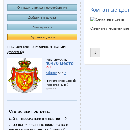
c*a*l*i*p*s*o
irina26
Отправить приватное сообщение
Комнатные цве
Добавить в друзья
Игнорировать
Сильные луковички цвет
Алиса Селезнёва
АХ!(мыло ручно
Сделать подарок
Покупаем вместе: БОЛЬШОЙ ШОПИНГ
(взрослый)
1
Тепло
популярность:
40470 место
-5 ↓
рейтинг
437
?
Привилегированный
пользователь
5
уровня
Статистика портрета:
сейчас просматривают портрет - 0
зарегистрированные пользователи
посетившие портрет за 7 дней - 0